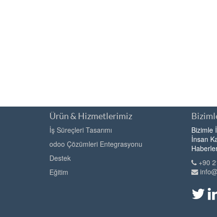
Ürün & Hizmetlerimiz
Bizimle
İş Süreçleri Tasarımı
Bizimle 
İnsan Ka
odoo Çözümleri Entegrasyonu
Haberle
Destek
+90 2
info
Eğitim