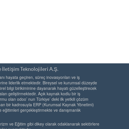
 İletişim Teknolojileri A.Ş.
ı hayata geçiren, süreç inovasyonları ve iş
ine liderlik etmektedir. Bireysel ve kurumsal düzeyde
örel bilgi birikiminine dayanarak hayatı güzelleştirecek
ları geliştirmektedir. Açık kaynak kodlu bir iş
rmu olan odoo’ nun Türkiye’ deki ilk yetkili çözüm
zman bir kadrosuyla ERP (Kurumsal Kaynak Yönetimi)
e eğitimleri gerçekleştirmekte ve danışmanlık
urizm ve Eğitim gibi dikey olarak odaklanarak sektörlere