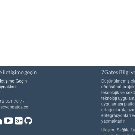
 iletişime geçin
7Gates Bilgi ve
İletişime Geçin
Düşünülmemiş olan
ynakları
dönüşümü projeler
r
teknolojik ve sekt
teknoloji uygulama
12 351 70 77
uygulaması platfo
@sevengates.co
ortağı olarak, u
entegrasyonları v
yapmaktadır.
Ulaşım, Sağlık, T