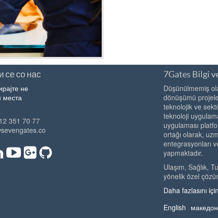
 се со нас
7Gates Bilgi ve
ирајте не
Düşünülmemiş olan
 места
dönüşümü projeler
teknolojik ve sekt
teknoloji uygulama
12 351 70 77
uygulaması platfo
@sevengates.co
ortağı olarak, u
entegrasyonları v
yapmaktadır.
Ulaşım, Sağlık, T
yönelik özel çözü
Daha fazlasını için
English
македон