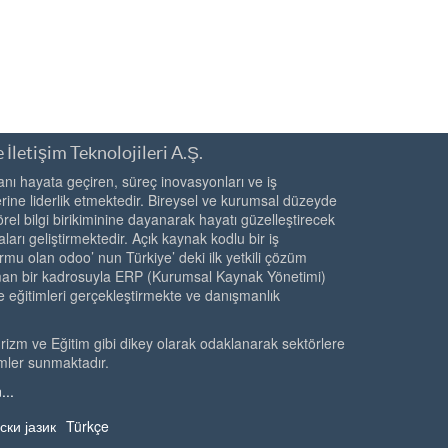
 İletişim Teknolojileri A.Ş.
ı hayata geçiren, süreç inovasyonları ve iş
ine liderlik etmektedir. Bireysel ve kurumsal düzeyde
örel bilgi birikiminine dayanarak hayatı güzelleştirecek
ları geliştirmektedir. Açık kaynak kodlu bir iş
rmu olan odoo’ nun Türkiye’ deki ilk yetkili çözüm
zman bir kadrosuyla ERP (Kurumsal Kaynak Yönetimi)
e eğitimleri gerçekleştirmekte ve danışmanlık
urizm ve Eğitim gibi dikey olarak odaklanarak sektörlere
mler sunmaktadır.
...
ски јазик
Türkçe