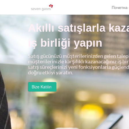
Почетна 
Akıllı satışlarla ka
iş birliği yapın
Satış gücünüzü müşterilerinizden gelen talepl
müşterilerinizle karşılıklı kazanacağınız iş bir
satış süreçlerinizi yeni fonksiyonlarla güçle
doğru etkiyi yaratın.
Bize Katılın