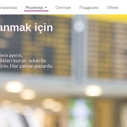
страница
Решенија
Сектори
Поддршка
Обука
zanmak için
ere ayırın,
likleri kurun. odoo ile
ndirin. Her zaman pazarda