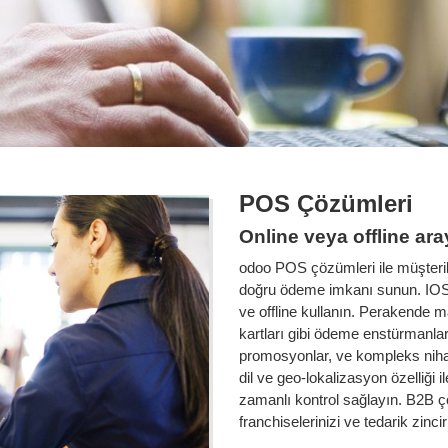
POS Çözümleri
Online veya offline ara
odoo POS çözümleri ile müşterile
doğru ödeme imkanı sunun. IOS v
ve offline kullanın. Perakende m
kartları gibi ödeme enstürmanların
promosyonlar, ve kompleks nihai
dil ve geo-lokalizasyon özelliği 
zamanlı kontrol sağlayın. B2B çöz
franchiselerinizi ve tedarik zinci