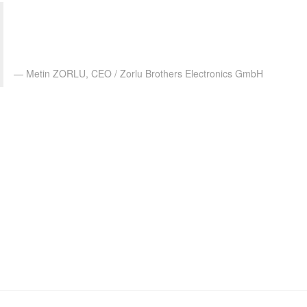
odoo üretim süreçlerimiz için vazgeçilmez bir
platform oldu. odoo ile iş emirleri ve stok hareketleri
oldukça düzenli ve takip edilebilir hale geldi.
Metin ZORLU, CEO / Zorlu Brothers Electronics GmbH