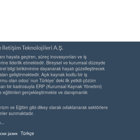
 İletişim Teknolojileri A.Ş.
ı hayata geçiren, süreç inovasyonları ve iş
ine liderlik etmektedir. Bireysel ve kurumsal düzeyde
örel bilgi birikiminine dayanarak hayatı güzelleştirecek
ları geliştirmektedir. Açık kaynak kodlu bir iş
rmu olan odoo’ nun Türkiye’ deki ilk yetkili çözüm
zman bir kadrosuyla ERP (Kurumsal Kaynak Yönetimi)
e eğitimleri gerçekleştirmekte ve danışmanlık
urizm ve Eğitim gibi dikey olarak odaklanarak sektörlere
mler sunmaktadır.
...
ски јазик
Türkçe