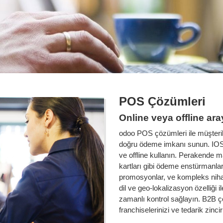
POS Çözümleri
Online veya offline ara
odoo POS çözümleri ile müşterile
doğru ödeme imkanı sunun. IOS v
ve offline kullanın. Perakende m
kartları gibi ödeme enstürmanların
promosyonlar, ve kompleks nihai
dil ve geo-lokalizasyon özelliği 
zamanlı kontrol sağlayın. B2B çöz
franchiselerinizi ve tedarik zinci