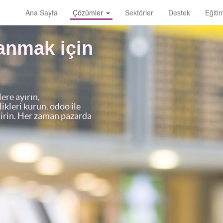
Ana Sayfa
Çözümler
Sektörler
Destek
Eğiti
zanmak için
ere ayırın,
likleri kurun. odoo ile
ndirin. Her zaman pazarda