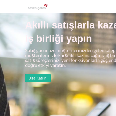
Akıllı satışlarla ka
iş birliği yapın
Satış gücünüzü müşterilerinizden gelen talepl
müşterilerinizle karşılıklı kazanacağınız iş bir
satış süreçlerinizi yeni fonksiyonlarla güçle
doğru etkiyi yaratın.
Bize Katılın