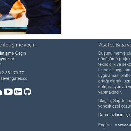
 iletişime geçin
7Gates Bilgi ve
İletişime Geçin
Düşünülmemiş olan
ynakları
dönüşümü projeler
r
teknolojik ve sekt
teknoloji uygulama
12 351 70 77
uygulaması platfo
@sevengates.co
ortağı olarak, u
entegrasyonları v
yapmaktadır.
Ulaşım, Sağlık, T
yönelik özel çözü
Daha fazlasını için
English
македон