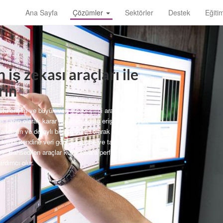
Ana Sayfa
Çözümler
Sektörler
Destek
Eğiti
iş zekası araçları ile
rin
ostu erişim ve büyük veri madenciliği araçları,
iye sahip olarak karar kullanıcı dostu erişim ve büyük
landırsın ve detaylı bilgiye sahip olarak karar almanıza
kendi kendine veri görselleştirme ve tablolaştırma,
ir. Bahsedilen araçlar kullanıcılara performanslarını
ardımcı olur.