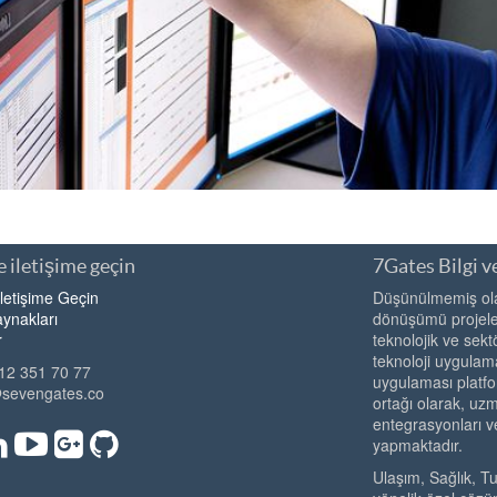
 iletişime geçin
7Gates Bilgi ve
İletişime Geçin
Düşünülmemiş olan
ynakları
dönüşümü projeler
r
teknolojik ve sekt
teknoloji uygulama
12 351 70 77
uygulaması platfo
@sevengates.co
ortağı olarak, u
entegrasyonları v
yapmaktadır.
Ulaşım, Sağlık, T