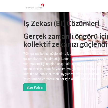
İş Zekası (BI) Çözümleri
Gerçek zamanlı öngörü için 
kollektif zekanızı güçlendi
7/24 çalışanlarınızı güçlendirin, iş zekasına ( BI ) kullanıcı d
çalışmalarınız hiç olmadığı kadar hızlandırsın ve detaylı bilg
veri madenciliği araçları çalışmalarınız hiç olmadığı kadar hız
imkan tanısın. odoo BI yazılımı ve çözümleri hoc raporlama,
kestirimsel analizler, mobil uygulamalar ve daha fazlasını içer
iyileştirmede ve yaptıkları her işte daha verimli olmalarında y
Bize Katılın