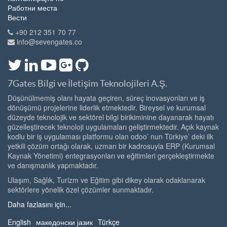
Работни места
Вести
+90 212 351 70 77
info@sevengates.co
7Gates Bilgi ve İletişim Teknolojileri A.Ş.
Düşünülmemiş olanı hayata geçiren, süreç inovasyonları ve iş
dönüşümü projelerine liderlik etmektedir. Bireysel ve kurumsal
düzeyde teknolojik ve sektörel bilgi birikiminine dayanarak hayatı
güzelleştirecek teknoloji uygulamaları geliştirmektedir. Açık kaynak
kodlu bir iş uygulaması platformu olan odoo’ nun Türkiye’ deki ilk
yetkili çözüm ortağı olarak, uzman bir kadrosuyla ERP (Kurumsal
Kaynak Yönetimi) entegrasyonları ve eğitimleri gerçekleştirmekte
ve danışmanlık yapmaktadır.
Ulaşım, Sağlık, Turizm ve Eğitim gibi dikey olarak odaklanarak
sektörlere yönelik özel çözümler sunmaktadır.
Daha fazlasını için...
English
македонски јазик
Türkçe