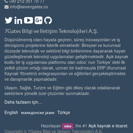
+90 212 351 70 77
info@sevengates.co
7Gates Bilgi ve İletişim Teknolojileri A.Ş.
Düşünülmemiş olanı hayata geçiren, süreç inovasyonları ve iş
dönüşümü projelerine liderlik etmektedir. Bireysel ve kurumsal
düzeyde teknolojik ve sektörel bilgi birikiminine dayanarak hayatı
güzelleştirecek teknoloji uygulamaları geliştirmektedir. Açık kaynak
kodlu bir iş uygulaması platformu olan odoo’ nun Türkiye’ deki ilk
yetkili çözüm ortağı olarak, uzman bir kadrosuyla ERP (Kurumsal
Kaynak Yönetimi) entegrasyonları ve eğitimleri gerçekleştirmekte
ve danışmanlık yapmaktadır.
Ulaşım, Sağlık, Turizm ve Eğitim gibi dikey olarak odaklanarak
sektörlere yönelik özel çözümler sunmaktadır.
Daha fazlasını için...
English
македонски јазик
Türkçe
Hazırlayan
, the #1
Açık kaynak e-ticaret
.
odoo
Copyright ©
7Gates Bilgi ve İletişim Teknolojileri A.Ş.