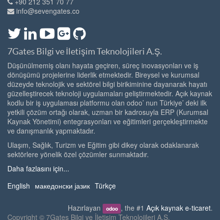
+90 212 351 70 77
info@sevengates.co
7Gates Bilgi ve İletişim Teknolojileri A.Ş.
Düşünülmemiş olanı hayata geçiren, süreç inovasyonları ve iş
dönüşümü projelerine liderlik etmektedir. Bireysel ve kurumsal
düzeyde teknolojik ve sektörel bilgi birikiminine dayanarak hayatı
güzelleştirecek teknoloji uygulamaları geliştirmektedir. Açık kaynak
kodlu bir iş uygulaması platformu olan odoo’ nun Türkiye’ deki ilk
yetkili çözüm ortağı olarak, uzman bir kadrosuyla ERP (Kurumsal
Kaynak Yönetimi) entegrasyonları ve eğitimleri gerçekleştirmekte
ve danışmanlık yapmaktadır.
Ulaşım, Sağlık, Turizm ve Eğitim gibi dikey olarak odaklanarak
sektörlere yönelik özel çözümler sunmaktadır.
Daha fazlasını için...
English
македонски јазик
Türkçe
Hazırlayan
, the #1
Açık kaynak e-ticaret
.
odoo
Copyright ©
7Gates Bilgi ve İletişim Teknolojileri A.Ş.