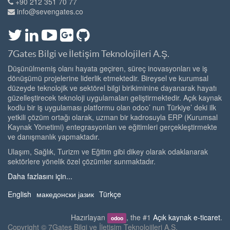
+90 212 351 70 77
info@sevengates.co
7Gates Bilgi ve İletişim Teknolojileri A.Ş.
Düşünülmemiş olanı hayata geçiren, süreç inovasyonları ve iş
dönüşümü projelerine liderlik etmektedir. Bireysel ve kurumsal
düzeyde teknolojik ve sektörel bilgi birikiminine dayanarak hayatı
güzelleştirecek teknoloji uygulamaları geliştirmektedir. Açık kaynak
kodlu bir iş uygulaması platformu olan odoo’ nun Türkiye’ deki ilk
yetkili çözüm ortağı olarak, uzman bir kadrosuyla ERP (Kurumsal
Kaynak Yönetimi) entegrasyonları ve eğitimleri gerçekleştirmekte
ve danışmanlık yapmaktadır.
Ulaşım, Sağlık, Turizm ve Eğitim gibi dikey olarak odaklanarak
sektörlere yönelik özel çözümler sunmaktadır.
Daha fazlasını için...
English
македонски јазик
Türkçe
Hazırlayan
, the #1
Açık kaynak e-ticaret
.
odoo
Copyright ©
7Gates Bilgi ve İletişim Teknolojileri A.Ş.