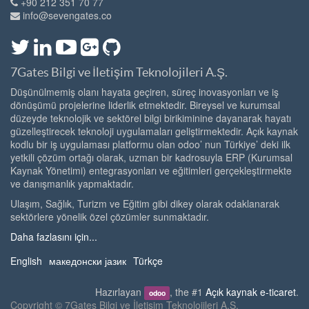
+90 212 351 70 77
info@sevengates.co
7Gates Bilgi ve İletişim Teknolojileri A.Ş.
Düşünülmemiş olanı hayata geçiren, süreç inovasyonları ve iş
dönüşümü projelerine liderlik etmektedir. Bireysel ve kurumsal
düzeyde teknolojik ve sektörel bilgi birikiminine dayanarak hayatı
güzelleştirecek teknoloji uygulamaları geliştirmektedir. Açık kaynak
kodlu bir iş uygulaması platformu olan odoo’ nun Türkiye’ deki ilk
yetkili çözüm ortağı olarak, uzman bir kadrosuyla ERP (Kurumsal
Kaynak Yönetimi) entegrasyonları ve eğitimleri gerçekleştirmekte
ve danışmanlık yapmaktadır.
Ulaşım, Sağlık, Turizm ve Eğitim gibi dikey olarak odaklanarak
sektörlere yönelik özel çözümler sunmaktadır.
Daha fazlasını için...
English
македонски јазик
Türkçe
Hazırlayan
, the #1
Açık kaynak e-ticaret
.
odoo
Copyright ©
7Gates Bilgi ve İletişim Teknolojileri A.Ş.