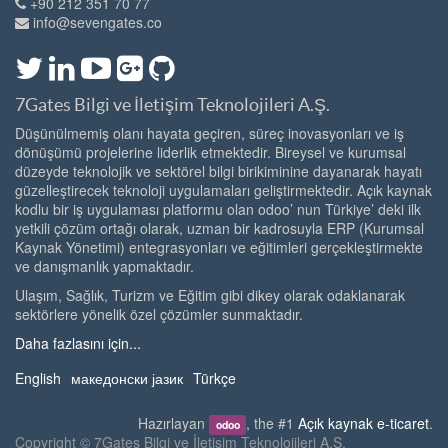
+90 212 351 70 77
info@sevengates.co
7Gates Bilgi ve İletişim Teknolojileri A.Ş.
Düşünülmemiş olanı hayata geçiren, süreç inovasyonları ve iş
dönüşümü projelerine liderlik etmektedir. Bireysel ve kurumsal
düzeyde teknolojik ve sektörel bilgi birikiminine dayanarak hayatı
güzelleştirecek teknoloji uygulamaları geliştirmektedir. Açık kaynak
kodlu bir iş uygulaması platformu olan odoo’ nun Türkiye’ deki ilk
yetkili çözüm ortağı olarak, uzman bir kadrosuyla ERP (Kurumsal
Kaynak Yönetimi) entegrasyonları ve eğitimleri gerçekleştirmekte
ve danışmanlık yapmaktadır.
Ulaşım, Sağlık, Turizm ve Eğitim gibi dikey olarak odaklanarak
sektörlere yönelik özel çözümler sunmaktadır.
Daha fazlasını için...
English
македонски јазик
Türkçe
Hazırlayan
, the #1
Açık kaynak e-ticaret
.
odoo
Copyright ©
7Gates Bilgi ve İletişim Teknolojileri A.Ş.