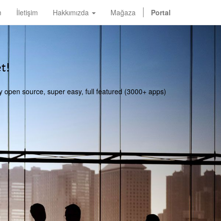
m
İletişim
Hakkımızda
Mağaza
Portal
t!
y open source, super easy, full featured (3000+ apps)