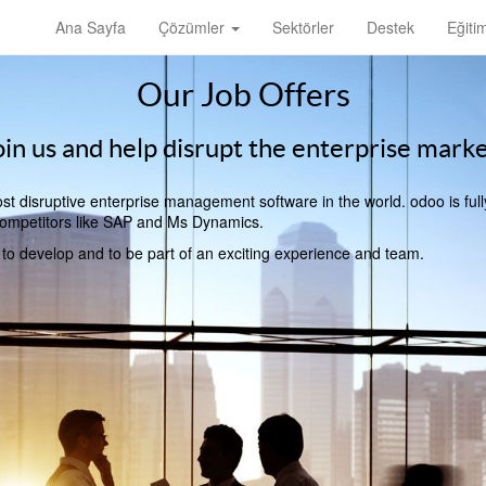
Ana Sayfa
Çözümler
Sektörler
Destek
Eğiti
Our Job Offers
oin us and help disrupt the enterprise marke
t disruptive enterprise management software in the world. odoo is full
l competitors like SAP and Ms Dynamics.
, to develop and to be part of an exciting experience and team.