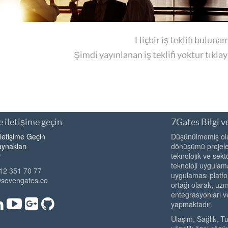
Hiçbir iş teklifi buluna
Şimdi yayınlanan iş teklifi yoktur tıkla
 iletişime geçin
7Gates Bilgi ve
İletişime Geçin
Düşünülmemiş olan
ynakları
dönüşümü projeler
r
teknolojik ve sekt
teknoloji uygulama
12 351 70 77
uygulaması platfo
@sevengates.co
ortağı olarak, u
entegrasyonları v
yapmaktadır.
Ulaşım, Sağlık, T