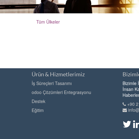
Tüm Ülkeler
Ürün & Hizmetlerimiz
Bizimle
İş Süreçleri Tasarımı
Bizimle 
İnsan Ka
odoo Çözümleri Entegrasyonu
Haberle
Destek
+90 2
info
Eğitim