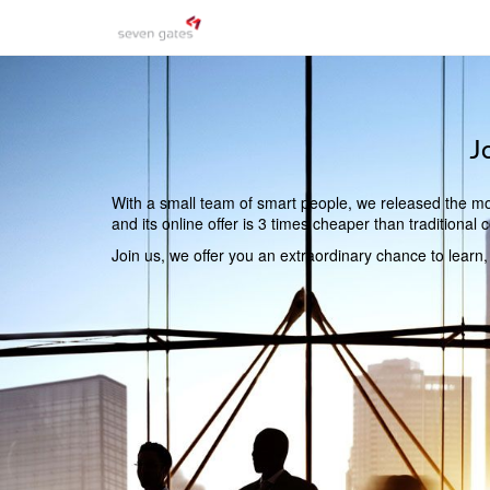
J
With a small team of smart people, we released the mos
and its online offer is 3 times cheaper than traditiona
Join us, we offer you an extraordinary chance to learn