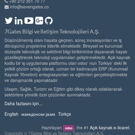
+90 212 351 70 77
info@sevengates.co
7Gates Bilgi ve İletişim Teknolojileri A.Ş.
Düşünülmemiş olanı hayata geçiren, süreç inovasyonları ve iş
dönüşümü projelerine liderlik etmektedir. Bireysel ve kurumsal
düzeyde teknolojik ve sektörel bilgi birikiminine dayanarak hayatı
güzelleştirecek teknoloji uygulamaları geliştirmektedir. Açık kaynak
kodlu bir iş uygulaması platformu olan odoo’ nun Türkiye’ deki ilk
yetkili çözüm ortağı olarak, uzman bir kadrosuyla ERP (Kurumsal
Kaynak Yönetimi) entegrasyonları ve eğitimleri gerçekleştirmekte
ve danışmanlık yapmaktadır.
Ulaşım, Sağlık, Turizm ve Eğitim gibi dikey olarak odaklanarak
sektörlere yönelik özel çözümler sunmaktadır.
Daha fazlasını için...
English
македонски јазик
Türkçe
Hazırlayan
, the #1
Açık kaynak e-ticaret
.
odoo
Copyright ©
7Gates Bilgi ve İletişim Teknolojileri A.Ş.