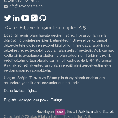
+90 212 351 70 77
info@sevengates.co
7Gates Bilgi ve İletişim Teknolojileri A.Ş.
Düşünülmemiş olanı hayata geçiren, süreç inovasyonları ve iş
dönüşümü projelerine liderlik etmektedir. Bireysel ve kurumsal
düzeyde teknolojik ve sektörel bilgi birikiminine dayanarak hayatı
güzelleştirecek teknoloji uygulamaları geliştirmektedir. Açık kaynak
kodlu bir iş uygulaması platformu olan odoo’ nun Türkiye’ deki ilk
yetkili çözüm ortağı olarak, uzman bir kadrosuyla ERP (Kurumsal
Kaynak Yönetimi) entegrasyonları ve eğitimleri gerçekleştirmekte
ve danışmanlık yapmaktadır.
Ulaşım, Sağlık, Turizm ve Eğitim gibi dikey olarak odaklanarak
sektörlere yönelik özel çözümler sunmaktadır.
Daha fazlasını için...
English
македонски јазик
Türkçe
Hazırlayan
, the #1
Açık kaynak e-ticaret
.
odoo
Copyright ©
7Gates Bilgi ve İletişim Teknolojileri A.Ş.