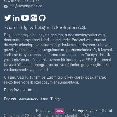
+90 212 351 70 77
info@sevengates.co
7Gates Bilgi ve İletişim Teknolojileri A.Ş.
Düşünülmemiş olanı hayata geçiren, süreç inovasyonları ve iş
dönüşümü projelerine liderlik etmektedir. Bireysel ve kurumsal
düzeyde teknolojik ve sektörel bilgi birikiminine dayanarak hayatı
güzelleştirecek teknoloji uygulamaları geliştirmektedir. Açık kaynak
kodlu bir iş uygulaması platformu olan odoo’ nun Türkiye’ deki ilk
yetkili çözüm ortağı olarak, uzman bir kadrosuyla ERP (Kurumsal
Kaynak Yönetimi) entegrasyonları ve eğitimleri gerçekleştirmekte
ve danışmanlık yapmaktadır.
Ulaşım, Sağlık, Turizm ve Eğitim gibi dikey olarak odaklanarak
sektörlere yönelik özel çözümler sunmaktadır.
Daha fazlasını için...
English
македонски јазик
Türkçe
Hazırlayan
, the #1
Açık kaynak e-ticaret
.
odoo
Copyright ©
7Gates Bilgi ve İletişim Teknolojileri A.Ş.