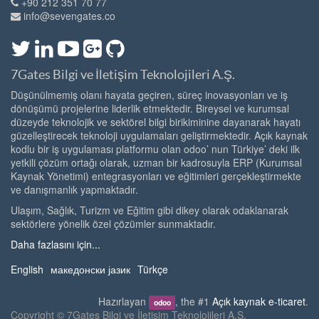
+90 212 351 70 77
info@sevengates.co
7Gates Bilgi ve İletişim Teknolojileri A.Ş.
Düşünülmemiş olanı hayata geçiren, süreç inovasyonları ve iş
dönüşümü projelerine liderlik etmektedir. Bireysel ve kurumsal
düzeyde teknolojik ve sektörel bilgi birikiminine dayanarak hayatı
güzelleştirecek teknoloji uygulamaları geliştirmektedir. Açık kaynak
kodlu bir iş uygulaması platformu olan odoo’ nun Türkiye’ deki ilk
yetkili çözüm ortağı olarak, uzman bir kadrosuyla ERP (Kurumsal
Kaynak Yönetimi) entegrasyonları ve eğitimleri gerçekleştirmekte
ve danışmanlık yapmaktadır.
Ulaşım, Sağlık, Turizm ve Eğitim gibi dikey olarak odaklanarak
sektörlere yönelik özel çözümler sunmaktadır.
Daha fazlasını için...
English
македонски јазик
Türkçe
Hazırlayan
, the #1
Açık kaynak e-ticaret
.
odoo
Copyright ©
7Gates Bilgi ve İletişim Teknolojileri A.Ş.