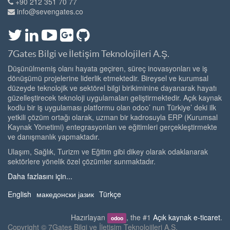
+90 212 351 70 77
info@sevengates.co
7Gates Bilgi ve İletişim Teknolojileri A.Ş.
Düşünülmemiş olanı hayata geçiren, süreç inovasyonları ve iş
dönüşümü projelerine liderlik etmektedir. Bireysel ve kurumsal
düzeyde teknolojik ve sektörel bilgi birikiminine dayanarak hayatı
güzelleştirecek teknoloji uygulamaları geliştirmektedir. Açık kaynak
kodlu bir iş uygulaması platformu olan odoo’ nun Türkiye’ deki ilk
yetkili çözüm ortağı olarak, uzman bir kadrosuyla ERP (Kurumsal
Kaynak Yönetimi) entegrasyonları ve eğitimleri gerçekleştirmekte
ve danışmanlık yapmaktadır.
Ulaşım, Sağlık, Turizm ve Eğitim gibi dikey olarak odaklanarak
sektörlere yönelik özel çözümler sunmaktadır.
Daha fazlasını için...
English
македонски јазик
Türkçe
Hazırlayan
, the #1
Açık kaynak e-ticaret
.
odoo
Copyright ©
7Gates Bilgi ve İletişim Teknolojileri A.Ş.