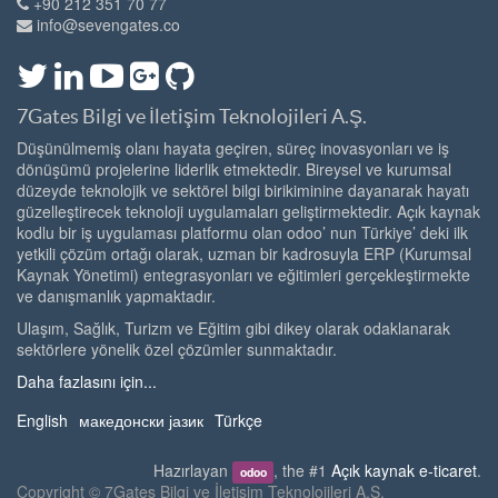
+90 212 351 70 77
info@sevengates.co
7Gates Bilgi ve İletişim Teknolojileri A.Ş.
Düşünülmemiş olanı hayata geçiren, süreç inovasyonları ve iş
dönüşümü projelerine liderlik etmektedir. Bireysel ve kurumsal
düzeyde teknolojik ve sektörel bilgi birikiminine dayanarak hayatı
güzelleştirecek teknoloji uygulamaları geliştirmektedir. Açık kaynak
kodlu bir iş uygulaması platformu olan odoo’ nun Türkiye’ deki ilk
yetkili çözüm ortağı olarak, uzman bir kadrosuyla ERP (Kurumsal
Kaynak Yönetimi) entegrasyonları ve eğitimleri gerçekleştirmekte
ve danışmanlık yapmaktadır.
Ulaşım, Sağlık, Turizm ve Eğitim gibi dikey olarak odaklanarak
sektörlere yönelik özel çözümler sunmaktadır.
Daha fazlasını için...
English
македонски јазик
Türkçe
Hazırlayan
, the #1
Açık kaynak e-ticaret
.
odoo
Copyright ©
7Gates Bilgi ve İletişim Teknolojileri A.Ş.