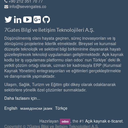
+90 212 351 70 77
info@sevengates.co
7Gates Bilgi ve İletişim Teknolojileri A.Ş.
Düşünülmemiş olanı hayata geçiren, süreç inovasyonları ve iş
dönüşümü projelerine liderlik etmektedir. Bireysel ve kurumsal
düzeyde teknolojik ve sektörel bilgi birikiminine dayanarak hayatı
güzelleştirecek teknoloji uygulamaları geliştirmektedir. Açık kaynak
kodlu bir iş uygulaması platformu olan odoo’ nun Türkiye’ deki ilk
yetkili çözüm ortağı olarak, uzman bir kadrosuyla ERP (Kurumsal
Kaynak Yönetimi) entegrasyonları ve eğitimleri gerçekleştirmekte
ve danışmanlık yapmaktadır.
Ulaşım, Sağlık, Turizm ve Eğitim gibi dikey olarak odaklanarak
sektörlere yönelik özel çözümler sunmaktadır.
Daha fazlasını için...
English
македонски јазик
Türkçe
Hazırlayan
, the #1
Açık kaynak e-ticaret
.
odoo
Copyright ©
7Gates Bilgi ve İletişim Teknolojileri A.Ş.