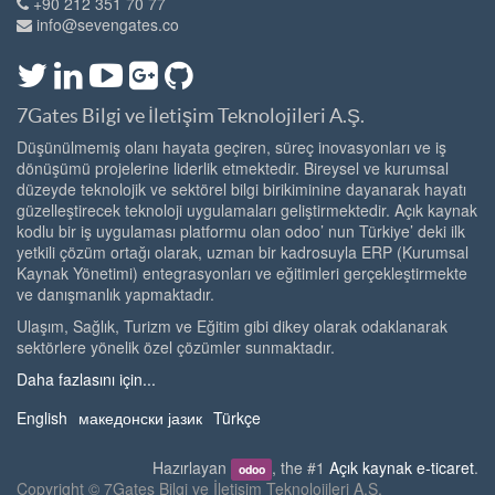
+90 212 351 70 77
info@sevengates.co
7Gates Bilgi ve İletişim Teknolojileri A.Ş.
Düşünülmemiş olanı hayata geçiren, süreç inovasyonları ve iş
dönüşümü projelerine liderlik etmektedir. Bireysel ve kurumsal
düzeyde teknolojik ve sektörel bilgi birikiminine dayanarak hayatı
güzelleştirecek teknoloji uygulamaları geliştirmektedir. Açık kaynak
kodlu bir iş uygulaması platformu olan odoo’ nun Türkiye’ deki ilk
yetkili çözüm ortağı olarak, uzman bir kadrosuyla ERP (Kurumsal
Kaynak Yönetimi) entegrasyonları ve eğitimleri gerçekleştirmekte
ve danışmanlık yapmaktadır.
Ulaşım, Sağlık, Turizm ve Eğitim gibi dikey olarak odaklanarak
sektörlere yönelik özel çözümler sunmaktadır.
Daha fazlasını için...
English
македонски јазик
Türkçe
Hazırlayan
, the #1
Açık kaynak e-ticaret
.
odoo
Copyright ©
7Gates Bilgi ve İletişim Teknolojileri A.Ş.