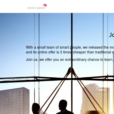
J
With a small team of smart people, we released the mos
and its online offer is 3 times cheaper than traditiona
Join us, we offer you an extraordinary chance to learn