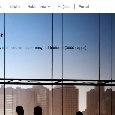
m
İletişim
Hakkımızda
Mağaza
Portal
t!
y open source, super easy, full featured (3000+ apps)