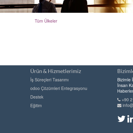
Tüm Ülkeler
Ürün & Hizmetlerimiz
Bizimle
İş Süreçleri Tasarımı
Bizimle 
İnsan Ka
odoo Çözümleri Entegrasyonu
Haberle
Destek
+90 2
info
Eğitim