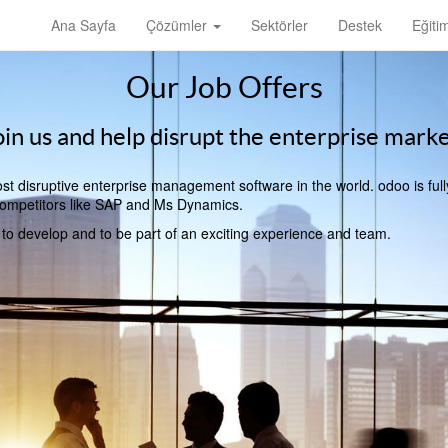
Ana Sayfa
Çözümler
Sektörler
Destek
Eğiti
Our Job Offers
oin us and help disrupt the enterprise marke
t disruptive enterprise management software in the world. odoo is full
l competitors like SAP and Ms Dynamics.
, to develop and to be part of an exciting experience and team.