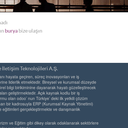
madı
yın
burya
bize ulaşın
 İletişim Teknolojileri A.Ş.
ı hayata geçiren, süreç inovasyonları ve iş
ine liderlik etmektedir. Bireysel ve kurumsal düzeyde
örel bilgi birikiminine dayanarak hayatı güzelleştirecek
ları geliştirmektedir. Açık kaynak kodlu bir iş
rmu olan odoo’ nun Türkiye’ deki ilk yetkili çözüm
zman bir kadrosuyla ERP (Kurumsal Kaynak Yönetimi)
e eğitimleri gerçekleştirmekte ve danışmanlık
urizm ve Eğitim gibi dikey olarak odaklanarak sektörlere