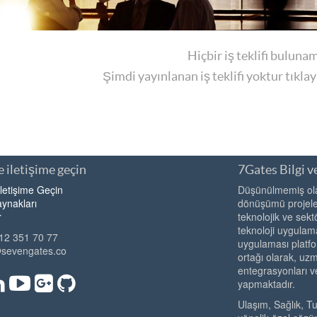
Hiçbir iş teklifi buluna
Şimdi yayınlanan iş teklifi yoktur tıkla
 iletişime geçin
7Gates Bilgi ve
İletişime Geçin
Düşünülmemiş olan
ynakları
dönüşümü projeler
r
teknolojik ve sekt
teknoloji uygulama
12 351 70 77
uygulaması platfo
@sevengates.co
ortağı olarak, u
entegrasyonları v
yapmaktadır.
Ulaşım, Sağlık, T