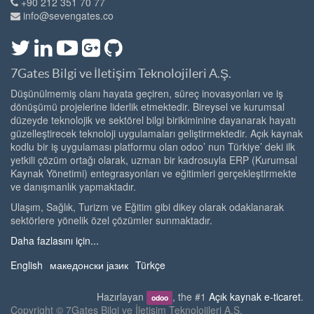
+90 212 351 70 77
info@sevengates.co
7Gates Bilgi ve İletişim Teknolojileri A.Ş.
Düşünülmemiş olanı hayata geçiren, süreç inovasyonları ve iş
dönüşümü projelerine liderlik etmektedir. Bireysel ve kurumsal
düzeyde teknolojik ve sektörel bilgi birikiminine dayanarak hayatı
güzelleştirecek teknoloji uygulamaları geliştirmektedir. Açık kaynak
kodlu bir iş uygulaması platformu olan odoo’ nun Türkiye’ deki ilk
yetkili çözüm ortağı olarak, uzman bir kadrosuyla ERP (Kurumsal
Kaynak Yönetimi) entegrasyonları ve eğitimleri gerçekleştirmekte
ve danışmanlık yapmaktadır.
Ulaşım, Sağlık, Turizm ve Eğitim gibi dikey olarak odaklanarak
sektörlere yönelik özel çözümler sunmaktadır.
Daha fazlasını için...
English
македонски јазик
Türkçe
Hazırlayan
, the #1
Açık kaynak e-ticaret
.
odoo
Copyright ©
7Gates Bilgi ve İletişim Teknolojileri A.Ş.