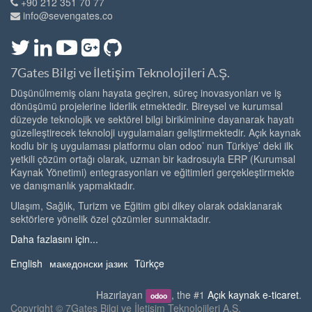
+90 212 351 70 77
info@sevengates.co
7Gates Bilgi ve İletişim Teknolojileri A.Ş.
Düşünülmemiş olanı hayata geçiren, süreç inovasyonları ve iş
dönüşümü projelerine liderlik etmektedir. Bireysel ve kurumsal
düzeyde teknolojik ve sektörel bilgi birikiminine dayanarak hayatı
güzelleştirecek teknoloji uygulamaları geliştirmektedir. Açık kaynak
kodlu bir iş uygulaması platformu olan odoo’ nun Türkiye’ deki ilk
yetkili çözüm ortağı olarak, uzman bir kadrosuyla ERP (Kurumsal
Kaynak Yönetimi) entegrasyonları ve eğitimleri gerçekleştirmekte
ve danışmanlık yapmaktadır.
Ulaşım, Sağlık, Turizm ve Eğitim gibi dikey olarak odaklanarak
sektörlere yönelik özel çözümler sunmaktadır.
Daha fazlasını için...
English
македонски јазик
Türkçe
Hazırlayan
, the #1
Açık kaynak e-ticaret
.
odoo
Copyright ©
7Gates Bilgi ve İletişim Teknolojileri A.Ş.