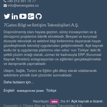
+90 212 351 70 77
info@sevengates.co
7Gates Bilgi ve İletişim Teknolojileri A.Ş.
Düşünülmemiş olanı hayata geçiren, süreç inovasyonları ve iş
dönüşümü projelerine liderlik etmektedir. Bireysel ve kurumsal
düzeyde teknolojik ve sektörel bilgi birikiminine dayanarak hayatı
güzelleştirecek teknoloji uygulamaları geliştirmektedir. Açık kaynak
kodlu bir iş uygulaması platformu olan odoo’ nun Türkiye’ deki ilk
yetkili çözüm ortağı olarak, uzman bir kadrosuyla ERP (Kurumsal
Kaynak Yönetimi) entegrasyonları ve eğitimleri gerçekleştirmekte
ve danışmanlık yapmaktadır.
Ulaşım, Sağlık, Turizm ve Eğitim gibi dikey olarak odaklanarak
sektörlere yönelik özel çözümler sunmaktadır.
Daha fazlasını için...
English
македонски јазик
Türkçe
Hazırlayan
, the #1
Açık kaynak e-ticaret
.
odoo
Copyright ©
7Gates Bilgi ve İletişim Teknolojileri A.Ş.