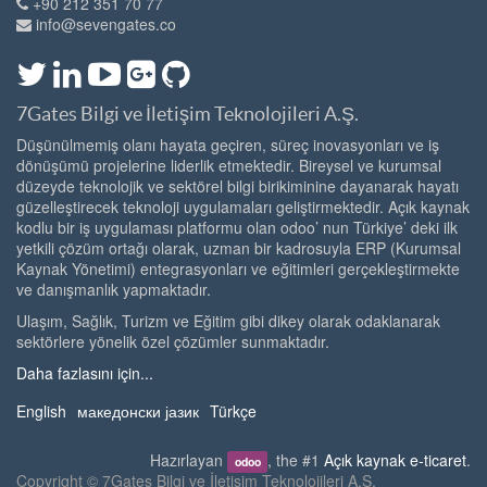
+90 212 351 70 77
info@sevengates.co
7Gates Bilgi ve İletişim Teknolojileri A.Ş.
Düşünülmemiş olanı hayata geçiren, süreç inovasyonları ve iş
dönüşümü projelerine liderlik etmektedir. Bireysel ve kurumsal
düzeyde teknolojik ve sektörel bilgi birikiminine dayanarak hayatı
güzelleştirecek teknoloji uygulamaları geliştirmektedir. Açık kaynak
kodlu bir iş uygulaması platformu olan odoo’ nun Türkiye’ deki ilk
yetkili çözüm ortağı olarak, uzman bir kadrosuyla ERP (Kurumsal
Kaynak Yönetimi) entegrasyonları ve eğitimleri gerçekleştirmekte
ve danışmanlık yapmaktadır.
Ulaşım, Sağlık, Turizm ve Eğitim gibi dikey olarak odaklanarak
sektörlere yönelik özel çözümler sunmaktadır.
Daha fazlasını için...
English
македонски јазик
Türkçe
Hazırlayan
, the #1
Açık kaynak e-ticaret
.
odoo
Copyright ©
7Gates Bilgi ve İletişim Teknolojileri A.Ş.