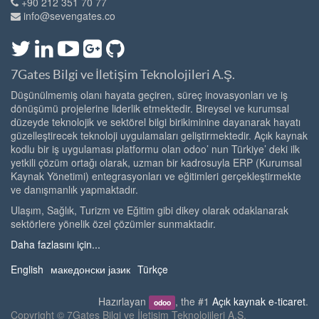
+90 212 351 70 77
info@sevengates.co
7Gates Bilgi ve İletişim Teknolojileri A.Ş.
Düşünülmemiş olanı hayata geçiren, süreç inovasyonları ve iş
dönüşümü projelerine liderlik etmektedir. Bireysel ve kurumsal
düzeyde teknolojik ve sektörel bilgi birikiminine dayanarak hayatı
güzelleştirecek teknoloji uygulamaları geliştirmektedir. Açık kaynak
kodlu bir iş uygulaması platformu olan odoo’ nun Türkiye’ deki ilk
yetkili çözüm ortağı olarak, uzman bir kadrosuyla ERP (Kurumsal
Kaynak Yönetimi) entegrasyonları ve eğitimleri gerçekleştirmekte
ve danışmanlık yapmaktadır.
Ulaşım, Sağlık, Turizm ve Eğitim gibi dikey olarak odaklanarak
sektörlere yönelik özel çözümler sunmaktadır.
Daha fazlasını için...
English
македонски јазик
Türkçe
Hazırlayan
, the #1
Açık kaynak e-ticaret
.
odoo
Copyright ©
7Gates Bilgi ve İletişim Teknolojileri A.Ş.