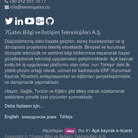
+90 212 351 70 77
info@sevengates.co
7Gates Bilgi ve İletişim Teknolojileri A.Ş.
Düşünülmemiş olanı hayata geçiren, süreç inovasyonları ve iş
dönüşümü projelerine liderlik etmektedir. Bireysel ve kurumsal
düzeyde teknolojik ve sektörel bilgi birikiminine dayanarak hayatı
güzelleştirecek teknoloji uygulamaları geliştirmektedir. Açık kaynak
kodlu bir iş uygulaması platformu olan odoo’ nun Türkiye’ deki ilk
yetkili çözüm ortağı olarak, uzman bir kadrosuyla ERP (Kurumsal
Kaynak Yönetimi) entegrasyonları ve eğitimleri gerçekleştirmekte
ve danışmanlık yapmaktadır.
Ulaşım, Sağlık, Turizm ve Eğitim gibi dikey olarak odaklanarak
sektörlere yönelik özel çözümler sunmaktadır.
Daha fazlasını için...
English
македонски јазик
Türkçe
Hazırlayan
, the #1
Açık kaynak e-ticaret
.
odoo
Copyright ©
7Gates Bilgi ve İletişim Teknolojileri A.Ş.