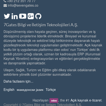
+90 212 351 70 77
info@sevengates.co
7Gates Bilgi ve İletişim Teknolojileri A.Ş.
Düşünülmemiş olanı hayata geçiren, süreç inovasyonları ve iş
dönüşümü projelerine liderlik etmektedir. Bireysel ve kurumsal
düzeyde teknolojik ve sektörel bilgi birikiminine dayanarak hayatı
güzelleştirecek teknoloji uygulamaları geliştirmektedir. Açık kaynak
kodlu bir iş uygulaması platformu olan odoo’ nun Türkiye’ deki ilk
yetkili çözüm ortağı olarak, uzman bir kadrosuyla ERP (Kurumsal
Kaynak Yönetimi) entegrasyonları ve eğitimleri gerçekleştirmekte
ve danışmanlık yapmaktadır.
Ulaşım, Sağlık, Turizm ve Eğitim gibi dikey olarak odaklanarak
sektörlere yönelik özel çözümler sunmaktadır.
Daha fazlasını için...
English
македонски јазик
Türkçe
Hazırlayan
, the #1
Açık kaynak e-ticaret
.
odoo
Copyright ©
7Gates Bilgi ve İletişim Teknolojileri A.Ş.