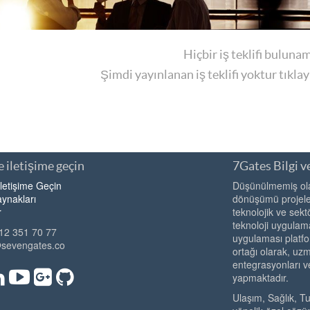
Hiçbir iş teklifi buluna
Şimdi yayınlanan iş teklifi yoktur tıkla
 iletişime geçin
7Gates Bilgi ve
İletişime Geçin
Düşünülmemiş olan
ynakları
dönüşümü projeler
r
teknolojik ve sekt
teknoloji uygulama
12 351 70 77
uygulaması platfo
@sevengates.co
ortağı olarak, u
entegrasyonları v
yapmaktadır.
Ulaşım, Sağlık, T