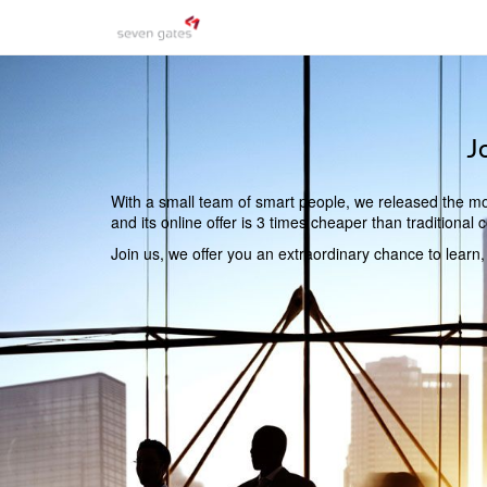
J
With a small team of smart people, we released the mos
and its online offer is 3 times cheaper than traditiona
Join us, we offer you an extraordinary chance to learn