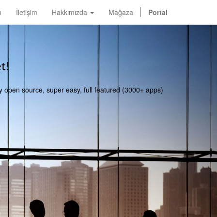
m
İletişim
Hakkımızda
Mağaza
Portal
t!
y open source, super easy, full featured (3000+ apps)