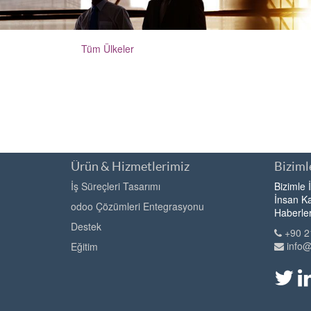
Tüm Ülkeler
Ürün & Hizmetlerimiz
Bizimle
İş Süreçleri Tasarımı
Bizimle 
İnsan Ka
odoo Çözümleri Entegrasyonu
Haberle
Destek
+90 2
info
Eğitim