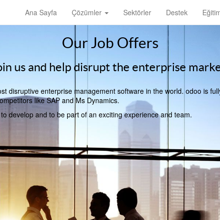
Ana Sayfa
Çözümler
Sektörler
Destek
Eğiti
Our Job Offers
oin us and help disrupt the enterprise marke
t disruptive enterprise management software in the world. odoo is full
l competitors like SAP and Ms Dynamics.
, to develop and to be part of an exciting experience and team.