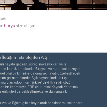
madı
yın
burya
bize ulaşın
 İletişim Teknolojileri A.Ş.
ı hayata geçiren, süreç inovasyonları ve iş
ine liderlik etmektedir. Bireysel ve kurumsal düzeyde
örel bilgi birikiminine dayanarak hayatı güzelleştirecek
ları geliştirmektedir. Açık kaynak kodlu bir iş
rmu olan odoo’ nun Türkiye’ deki ilk yetkili çözüm
zman bir kadrosuyla ERP (Kurumsal Kaynak Yönetimi)
e eğitimleri gerçekleştirmekte ve danışmanlık
urizm ve Eğitim gibi dikey olarak odaklanarak sektörlere