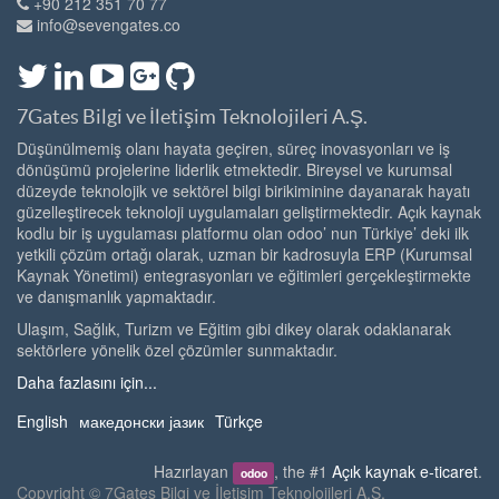
+90 212 351 70 77
info@sevengates.co
7Gates Bilgi ve İletişim Teknolojileri A.Ş.
Düşünülmemiş olanı hayata geçiren, süreç inovasyonları ve iş
dönüşümü projelerine liderlik etmektedir. Bireysel ve kurumsal
düzeyde teknolojik ve sektörel bilgi birikiminine dayanarak hayatı
güzelleştirecek teknoloji uygulamaları geliştirmektedir. Açık kaynak
kodlu bir iş uygulaması platformu olan odoo’ nun Türkiye’ deki ilk
yetkili çözüm ortağı olarak, uzman bir kadrosuyla ERP (Kurumsal
Kaynak Yönetimi) entegrasyonları ve eğitimleri gerçekleştirmekte
ve danışmanlık yapmaktadır.
Ulaşım, Sağlık, Turizm ve Eğitim gibi dikey olarak odaklanarak
sektörlere yönelik özel çözümler sunmaktadır.
Daha fazlasını için...
English
македонски јазик
Türkçe
Hazırlayan
, the #1
Açık kaynak e-ticaret
.
odoo
Copyright ©
7Gates Bilgi ve İletişim Teknolojileri A.Ş.