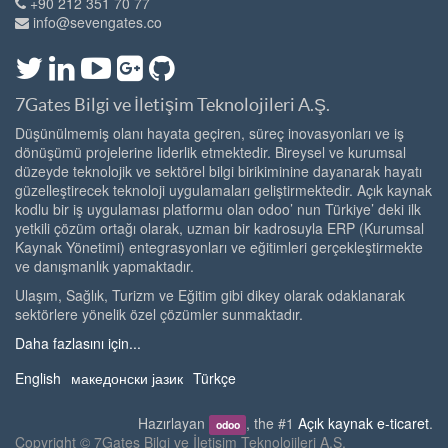
+90 212 351 70 77
info@sevengates.co
7Gates Bilgi ve İletişim Teknolojileri A.Ş.
Düşünülmemiş olanı hayata geçiren, süreç inovasyonları ve iş
dönüşümü projelerine liderlik etmektedir. Bireysel ve kurumsal
düzeyde teknolojik ve sektörel bilgi birikiminine dayanarak hayatı
güzelleştirecek teknoloji uygulamaları geliştirmektedir. Açık kaynak
kodlu bir iş uygulaması platformu olan odoo’ nun Türkiye’ deki ilk
yetkili çözüm ortağı olarak, uzman bir kadrosuyla ERP (Kurumsal
Kaynak Yönetimi) entegrasyonları ve eğitimleri gerçekleştirmekte
ve danışmanlık yapmaktadır.
Ulaşım, Sağlık, Turizm ve Eğitim gibi dikey olarak odaklanarak
sektörlere yönelik özel çözümler sunmaktadır.
Daha fazlasını için...
English
македонски јазик
Türkçe
Hazırlayan
, the #1
Açık kaynak e-ticaret
.
odoo
Copyright ©
7Gates Bilgi ve İletişim Teknolojileri A.Ş.