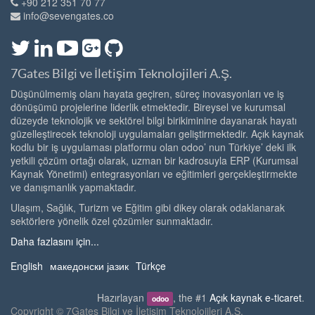
+90 212 351 70 77
info@sevengates.co
7Gates Bilgi ve İletişim Teknolojileri A.Ş.
Düşünülmemiş olanı hayata geçiren, süreç inovasyonları ve iş
dönüşümü projelerine liderlik etmektedir. Bireysel ve kurumsal
düzeyde teknolojik ve sektörel bilgi birikiminine dayanarak hayatı
güzelleştirecek teknoloji uygulamaları geliştirmektedir. Açık kaynak
kodlu bir iş uygulaması platformu olan odoo’ nun Türkiye’ deki ilk
yetkili çözüm ortağı olarak, uzman bir kadrosuyla ERP (Kurumsal
Kaynak Yönetimi) entegrasyonları ve eğitimleri gerçekleştirmekte
ve danışmanlık yapmaktadır.
Ulaşım, Sağlık, Turizm ve Eğitim gibi dikey olarak odaklanarak
sektörlere yönelik özel çözümler sunmaktadır.
Daha fazlasını için...
English
македонски јазик
Türkçe
Hazırlayan
, the #1
Açık kaynak e-ticaret
.
odoo
Copyright ©
7Gates Bilgi ve İletişim Teknolojileri A.Ş.